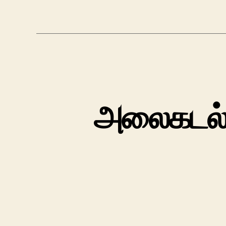
அலைகடல் ந