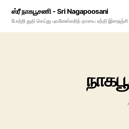
ஸ்ரீ நாகபூசணி - Sri Nagapoosani
போற்றி துதி செய்து புவனேஸ்வரித் தாயை ஏந்தி இறைஞ்ச
நாகப