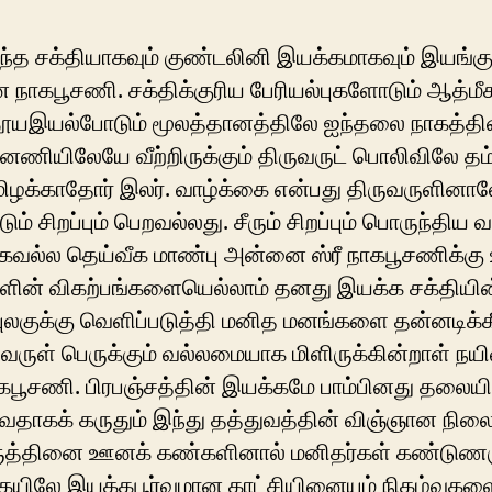
அதற்கு
ந்த சக்தியாகவும் குண்டலினி இயக்கமாகவும் இயங்க
நாகபூசணி. சக்திக்குரிய பேரியல்புகளோடும் ஆத்மீ
ூயஇயல்போடும் மூலத்தானத்திலே ஐந்தலை நாகத்தி
்னணியிலேயே வீற்றிருக்கும் திருவருட் பொலிவிலே த
ிழக்காதோர் இலர். வாழ்க்கை என்பது திருவருளினா
டும் சிறப்பும் பெறவல்லது. சீரும் சிறப்பும் பொருந்திய
கவல்ல தெய்வீக மாண்பு அன்னை ஸ்ரீ நாகபூசணிக்கு 
ளின் விகற்பங்களையெல்லாம் தனது இயக்க சக்தியின
லகுக்கு வெளிப்படுத்தி மனித மனங்களை தன்னடிக்கீர
ுவருள் பெருக்கும் வல்லமையாக மிளிருக்கின்றாள் ந
கபூசணி. பிரபஞ்சத்தின் இயக்கமே பாம்பினது தலைய
வதாகக் கருதும் இந்து தத்துவத்தின் விஞ்ஞான நிலை
ுத்தினை ஊனக் கண்களினால் மனிதர்கள் கண்டுணர
யிலே இயக்கபூர்வமான காட்சியினையும் நிகழ்வுகளை