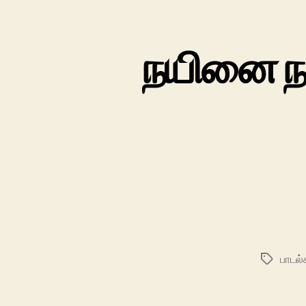
நயினை ந
பாடல்
Tags