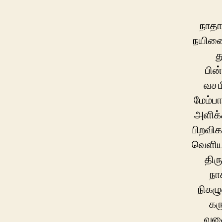
நாதா
நயினை 
த
பின
வசம
மேம்பா
அளிக்
பிறவிக
வெளியு
திர
நா
நிகழு
கர
வகை