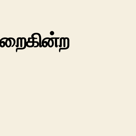
உறைகின்ற