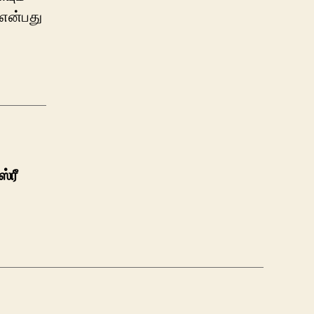
 என்பது
்ரீ