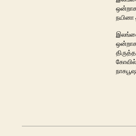
ஒன்றாக
நயினா 
இலங்கை 
ஒன்றாக
திருத்த
கோவில்
நாகபூஷ