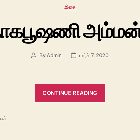
Categories
இசை
ாகபூஷணி அம்மன் 
By
Admin
மார்ச் 7, 2020
Post
Post
author
date
“நயினை
CONTINUE READING
நாகபூஷணி
அம்மன்
பாடல்கள்”
கள்