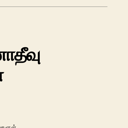
னாதீவு
்
ங்களுள்