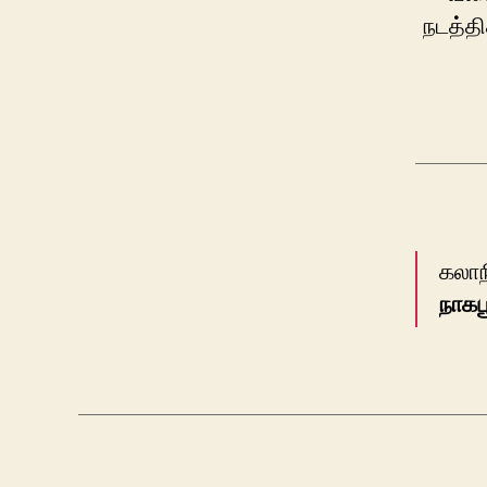
நடத்தி
கலாந
நாகப