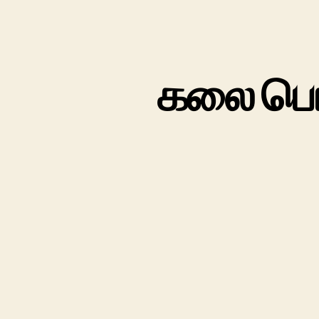
கலை பொங