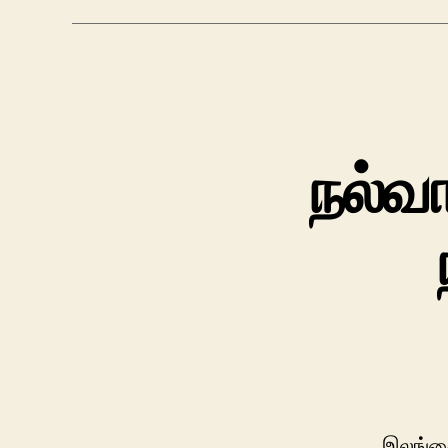
நல்வா
இலங்கை 