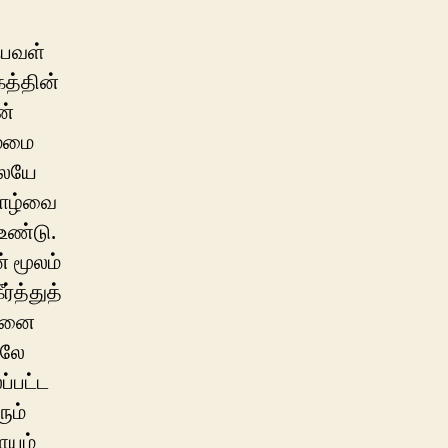
ுபவள்
கத்தின்
ன்
ம்மை
லேயே
 வாழ்வை
உண்டு.
் மூலம்
்த்துத்
யினை
ிலே
ப்பட்ட
ும்
யும்