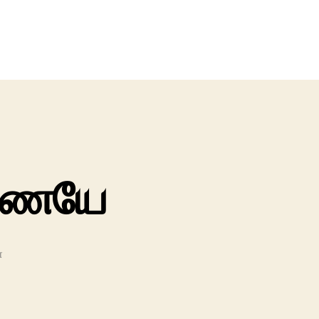
ுணையே
்