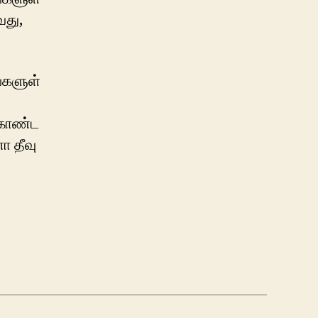
வது,
ங்களுள்
 கொண்ட
ா தீவு